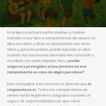
En la época estival muchos padres y madres
mandan a sus hijos a campamentos de verano. En
ellos, los niños y niñas se relacionarán con otros
niños y, para los padres, puede suponer un alivio
cuando sus vacaciones laborales han concluido y
no saben con quién dejarles. Pero,
¿están
seguros y protegidos estos jóvenes en ese
campamento en caso de algún percance?
Para tranquilizar a los lectores os diremos que
la
respuesta es sí
. Todos los campamentos de
verano están legalmente obligados a poseer un
seguro de responsabilidad civil, que cubre