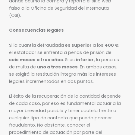
donde ocurrió la compra y reporta el sitio web
falso a la Oficina de Seguridad del Internauta
(OSI).
Consecuencias legales
Si la cuantía defraudada
es superior
a los
400 €
,
el estafador se enfrenta a penas de prisión de
seis meses a tres años
. Si es
inferior,
la pena es
de multa de
uno a tres meses
. En ambos casos,
se exigirá la restitución íntegra más los intereses
legales incrementados en dos puntos.
El éxito de la recuperación de la cantidad depende
de cada caso, por eso es fundamental actuar a la
mayor brevedad posible y tener cautela frente a
cualquier tipo de contacto que pueda parecer
fraudulento. No obstante, conocer el
procedimiento de actuación por parte del