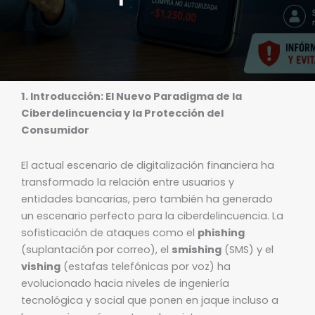
1. Introducción: El Nuevo Paradigma de la
Ciberdelincuencia y la Protección del
Consumidor
El actual escenario de digitalización financiera ha
transformado la relación entre usuarios y
entidades bancarias, pero también ha generado
un escenario perfecto para la ciberdelincuencia. La
sofisticación de ataques como el
phishing
(suplantación por correo), el
smishing
(SMS) y el
vishing
(estafas telefónicas por voz) ha
evolucionado hacia niveles de ingeniería
tecnológica y social que ponen en jaque incluso a