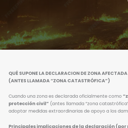
QUÉ SUPONE LA DECLARACION DE ZONA AFECTADA
(ANTES LLAMADA “ZONA CATASTRÓFICA”)
Cuando una zona es declarada oficialmente como
“
protección civil”
(antes llamada “zona catastrófica”
adoptar medidas extraordinarias de apoyo a los dam
Principales implicaciones de la declaración (por