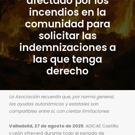
afectado por los
incendios en la
comunidad para
solicitar las
indemnizaciones a
las que tenga
derecho
La Asociación recuerda que, por norma general,
las ayudas autonómicas y estatales son
compatibles entre sí, con ciertas limitaciones
Valladolid, 27 de agosto de 2025
. ADICAE Castilla
y León ofrecerá durante todo el período de