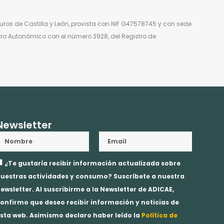
ros de Castilla y León, provista con NIF G47578745 y con sede
stro Autonómico con el número 3928, del Registro de
Newsletter
Nombre
Email
ceptación
¿Te gustaría recibir información actualizada sobre
rivacidad
uestras actividades y consumo? Suscríbete a nuestra
ewsletter. Al suscribirme a la Newsletter de ADICAE,
onfirmo que deseo recibir información y noticias de
sta web. Asimismo declaro haber leído la
Política de