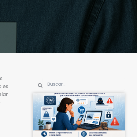
s
Buscar
Buscar
o es
elar
e