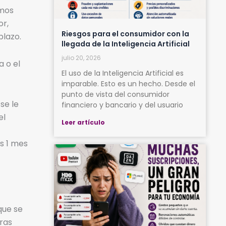
emos
or,
Riesgos para el consumidor con la
plazo.
llegada de la Inteligencia Artificial
julio 20, 2026
a o el
El uso de la Inteligencia Artificial es
imparable. Esto es un hecho. Desde el
punto de vista del consumidor
se le
financiero y bancario y del usuario
el
Leer artículo
s 1 mes
que se
ras