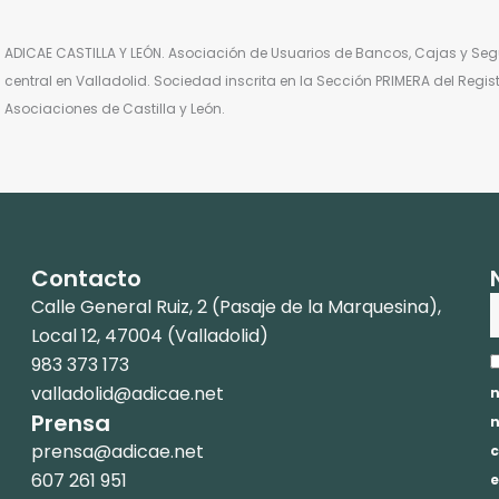
ADICAE CASTILLA Y LEÓN. Asociación de Usuarios de Bancos, Cajas y Segu
central en Valladolid. Sociedad inscrita en la Sección PRIMERA del Regi
Asociaciones de Castilla y León.
Contacto
Calle General Ruiz, 2 (Pasaje de la Marquesina),
Local 12, 47004 (Valladolid)
A
983 373 173
p
valladolid@adicae.net
n
Prensa
n
prensa@adicae.net
c
607 261 951
e