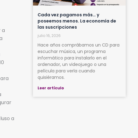
Cada vez pagamos más… y
poseemos menos. La economía de
las suscripciones
 a
julio 16, 2026
a
Hace años comprábamos un CD para
escuchar música, un programa
a
informático para instalarlo en el
10
ordenador, un videojuego o una
película para verla cuando
quisiéramos.
para
Leer artículo
a
gurar
luso a