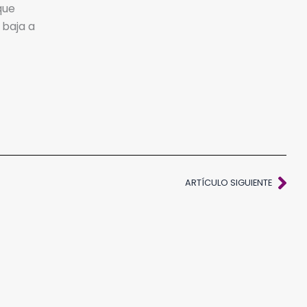
que
 baja a
Sig
ARTÍCULO SIGUIENTE