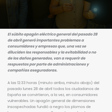
El súbito apagón eléctrico general del pasado 28
de abril generó importantes problemas a
consumidores y empresas que, una vez se
diluciden los responsables y la evitabilidad o no
de los daños generados, van a requerir de
respuestas por parte de administraciones y
compañías aseguradoras.
A las 12:33 horas (minuto arriba, minuto abajo) del
pasado lunes 28 de abril todos los ciudadanos de
España se convirtieron, a la vez, en consumidores
vulnerables. Un apagón general de dimensiones
insospechadas fundió a negro los plomos de