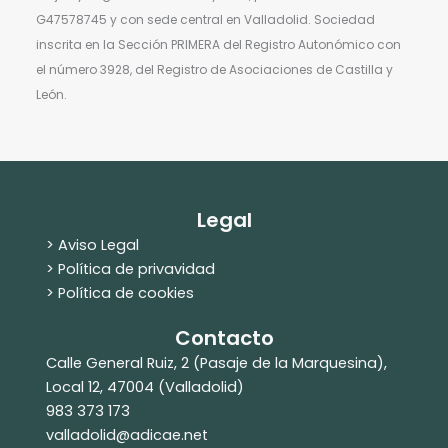
G47578745 y con sede central en Valladolid. Sociedad
inscrita en la Sección PRIMERA del Registro Autonómico con
el número 3928, del Registro de Asociaciones de Castilla y
León.
Legal
> Aviso Legal
> Política de privavidad
> Política de cookies
Contacto
Calle General Ruiz, 2 (Pasaje de la Marquesina),
Local 12, 47004 (Valladolid)
983 373 173
valladolid@adicae.net