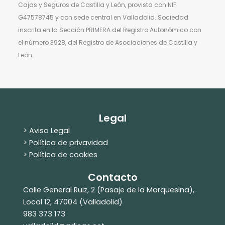
Cajas y Seguros de Castilla y León, provista con NIF
G47578745 y con sede central en Valladolid. Sociedad
inscrita en la Sección PRIMERA del Registro Autonómico con
el número 3928, del Registro de Asociaciones de Castilla y
León.
Legal
> Aviso Legal
> Política de privavidad
> Política de cookies
Contacto
Calle General Ruiz, 2 (Pasaje de la Marquesina),
Local 12, 47004 (Valladolid)
983 373 173