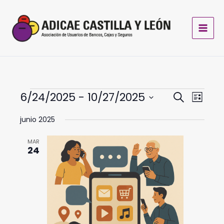
Ir
al
contenido
Eventos
6/24/2025
 - 
10/27/2025
Navegación
Navega
Buscar
Lista
de
de
Selecciona
junio 2025
búsqueda
vistas
la
fecha.
y
de
MAR
vistas
Evento
24
de
Eventos