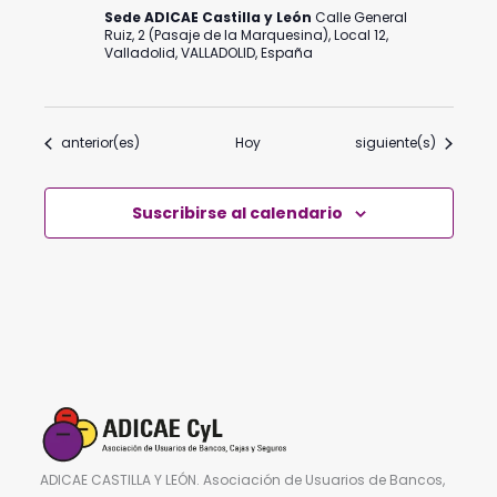
Sede ADICAE Castilla y León
Calle General
Ruiz, 2 (Pasaje de la Marquesina), Local 12,
Valladolid, VALLADOLID, España
Eventos
Eventos
anterior(es)
Hoy
siguiente(s)
Suscribirse al calendario
ADICAE CASTILLA Y LEÓN. Asociación de Usuarios de Bancos,