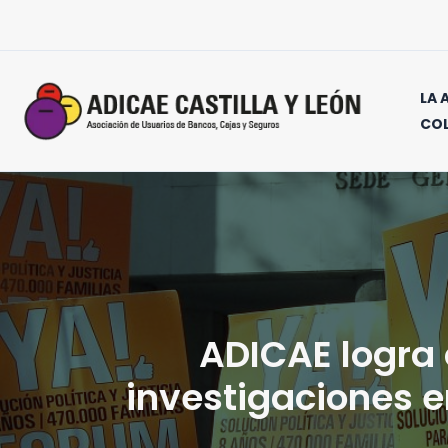
Ir
al
contenido
LA 
CO
ADICAE logra 
investigaciones e