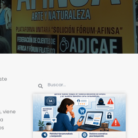
ste
Buscar
Buscar
, viene
 a
os