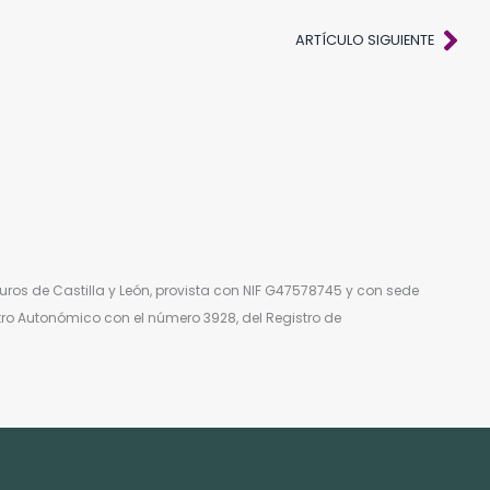
Sig
ARTÍCULO SIGUIENTE
ros de Castilla y León, provista con NIF G47578745 y con sede
stro Autonómico con el número 3928, del Registro de