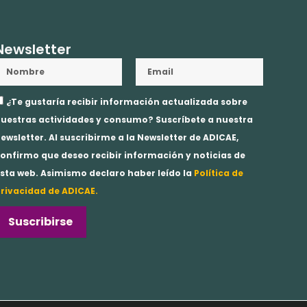
Newsletter
Nombre
Email
ceptación
¿Te gustaría recibir información actualizada sobre
rivacidad
uestras actividades y consumo? Suscríbete a nuestra
ewsletter. Al suscribirme a la Newsletter de ADICAE,
onfirmo que deseo recibir información y noticias de
sta web. Asimismo declaro haber leído la
Política de
rivacidad de ADICAE.
Suscribirse