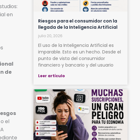
studios:
ial en
Riesgos para el consumidor con la
llegada de la Inteligencia Artificial
julio 20, 2026
El uso de la Inteligencia Artificial es
os
imparable. Esto es un hecho. Desde el
punto de vista del consumidor
ional
financiero y bancario y del usuario
ón de
Leer artículo
o
iesgos
o el
IA
ediante