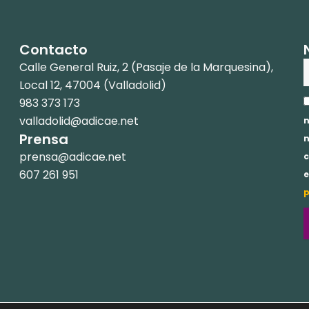
Contacto
Calle General Ruiz, 2 (Pasaje de la Marquesina),
Local 12, 47004 (Valladolid)
A
983 373 173
p
valladolid@adicae.net
n
Prensa
n
prensa@adicae.net
c
607 261 951
e
p
Copyright © 2024 ADICAE