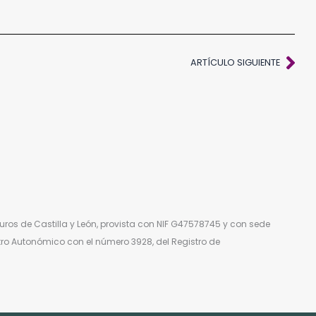
Sig
ARTÍCULO SIGUIENTE
ros de Castilla y León, provista con NIF G47578745 y con sede
stro Autonómico con el número 3928, del Registro de