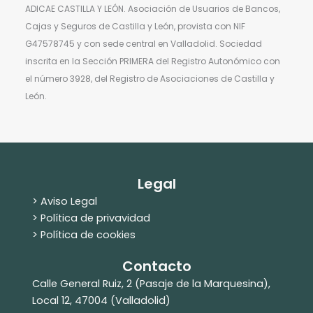
ADICAE CASTILLA Y LEÓN. Asociación de Usuarios de Bancos,
Cajas y Seguros de Castilla y León, provista con NIF
G47578745 y con sede central en Valladolid. Sociedad
inscrita en la Sección PRIMERA del Registro Autonómico con
el número 3928, del Registro de Asociaciones de Castilla y
León.
Legal
> Aviso Legal
> Política de privavidad
> Política de cookies
Contacto
Calle General Ruiz, 2 (Pasaje de la Marquesina),
Local 12, 47004 (Valladolid)