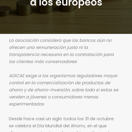
a los europeos
La asociación considera que los bancos aún no
ofrecen una remuneración justa ni la
transparencia necesaria en la contratación para
los clientes más conservadores
ADICAE exige a los organismos reguladores mayor
control en la comercialización de productos de
ahorro y de ahorro-inversión, sobre todo si estos se
venden a jóvenes o consumidores menos
experimentados
Desde hace casi un siglo todos los 31 de octubre
se celebra el Día Mundial del Ahorro, en el que