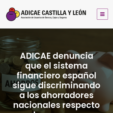
Ir
al
contenido
ADICAE denuncia
que el sistema
financiero español
sigue discriminando
a los ahorradores
nacionales respecto