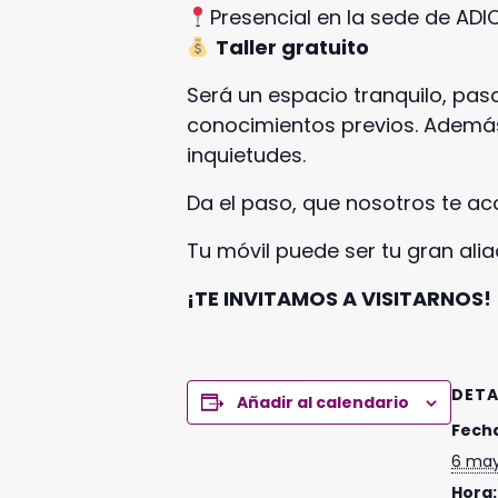
Presencial en la sede de ADI
Taller gratuito
Será un espacio tranquilo, pa
conocimientos previos. Además
inquietudes.
Da el paso, que nosotros te 
Tu móvil puede ser tu gran alia
¡TE INVITAMOS A VISITARNOS!
DETA
Añadir al calendario
Fech
6 may
Hora: