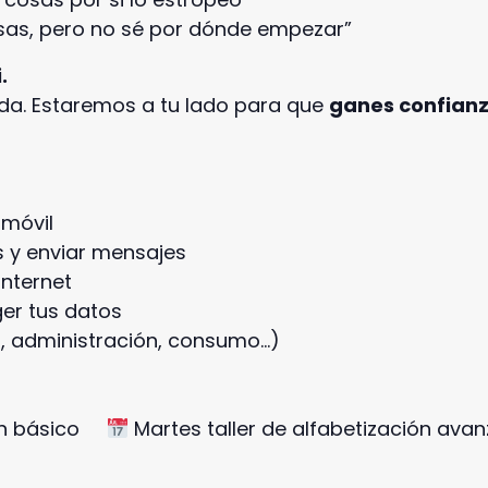
sas, pero no sé por dónde empezar”
.
da. Estaremos a tu lado para que
ganes confian
 móvil
s y enviar mensajes
internet
ger tus datos
d, administración, consumo…)
ción básico
Martes taller de alfabetización ava