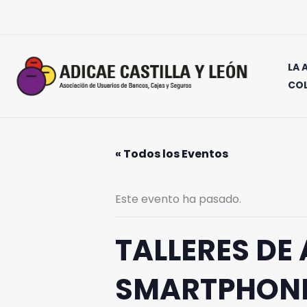
Ir
al
contenido
LA 
CO
« Todos los Eventos
Este evento ha pasado.
TALLERES DE
SMARTPHON